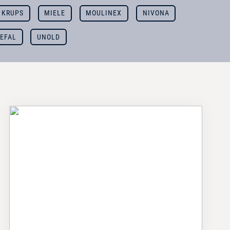
KRUPS
MIELE
MOULINEX
NIVONA
EFAL
UNOLD