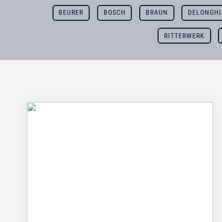
BEURER
BOSCH
BRAUN
DELONGHI
RITTERWERK